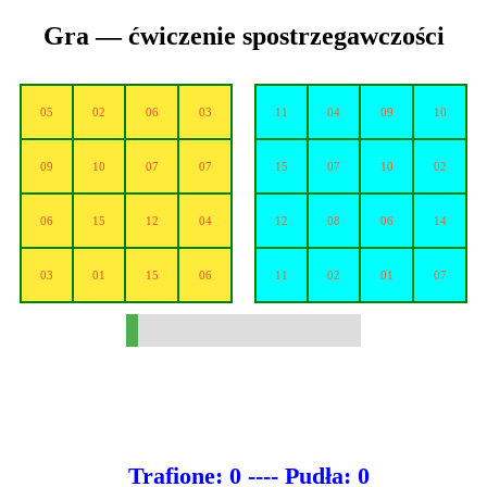
Gra — ćwiczenie spostrzegawczości
05
02
06
03
11
04
09
10
09
10
07
07
15
07
10
02
06
15
12
04
12
08
06
14
03
01
15
06
11
02
01
07
Trafione: 0 ---- Pudła: 0