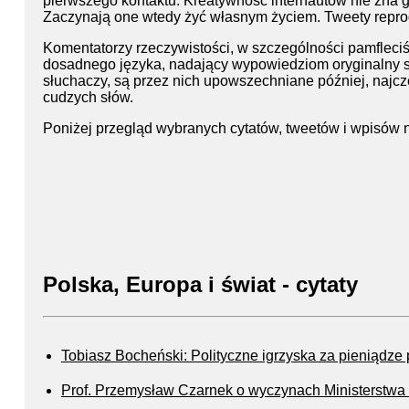
pierwszego kontaktu. Kreatywność internautów nie zna gr
Zaczynają one wtedy żyć własnym życiem. Tweety repr
Komentatorzy rzeczywistości, w szczególności pamfleciś
dosadnego języka, nadający wypowiedziom oryginalny st
słuchaczy, są przez nich upowszechniane później, najcz
cudzych słów.
Poniżej przegląd wybranych cytatów, tweetów i wpisów 
Polska, Europa i świat - cytaty
Tobiasz Bocheński: Polityczne igrzyska za pieniądze
Prof. Przemysław Czarnek o wyczynach Ministerstwa