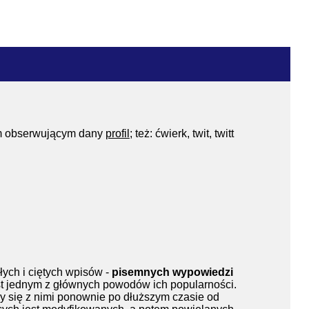
om obserwującym dany
profil
; też: ćwierk, twit, twitt
ych i ciętych wpisów -
pisemnych wypowiedzi
jest jednym z głównych powodów ich popularności.
amy się z nimi ponownie po dłuższym czasie od