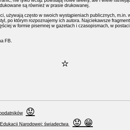
anic, nie tylko wciąż powstają nowe tweety, ale i wiele istnie
odukowane są również w prasie drukowanej.
ci, używają często w swoich wystąpieniach publicznych, m.in. 
yl, po którym rozpoznajemy ich autora. Najciekawsze fragmen
ęściej w formie pisemnej w gazetach i czasopismach, w postac
na FB.
⭐
😟
 podatników
😟 😁
 Edukacji Narodowej: świadectwa