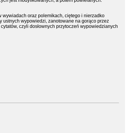
jących jest modyfikowanych, a potem powielanych.
w wywiadach oraz polemikach, ciętego i nierzadko
ty ustnych wypowiedzi, zanotowane na gorąco przez
i cytatów, czyli dosłownych przytoczeń wypowiedzianych