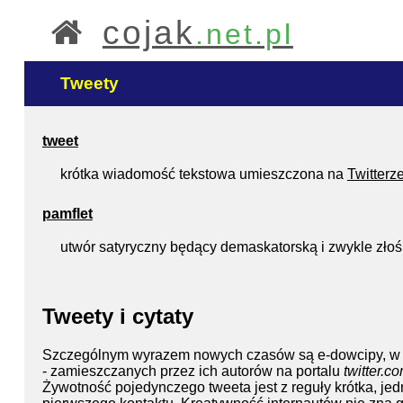
cojak
.net.pl
Tweety
tweet
krótka wiadomość tekstowa umieszczona na
Twitterz
pamflet
utwór satyryczny będący demaskatorską i zwykle złośli
Tweety i cytaty
Szczególnym wyrazem nowych czasów są e-dowcipy, w szc
- zamieszczanych przez ich autorów na portalu
twitter.c
Żywotność pojedynczego tweeta jest z reguły krótka, jed