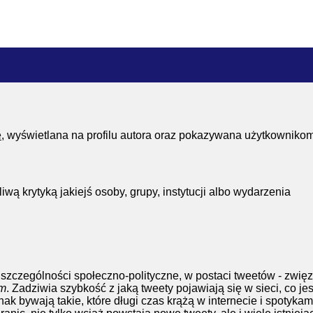
e
, wyświetlana na profilu autora oraz pokazywana użytkownik
wą krytyką jakiejś osoby, grupy, instytucji albo wydarzenia
zególności społeczno-polityczne, w postaci tweetów - zwięzł
om
. Zadziwia szybkość z jaką tweety pojawiają się w sieci, co 
nak bywają takie, które długi czas krążą w internecie i spotyk