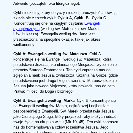
Adwentu (początek roku liturgicznego).
Cykl niedzielny, który dotyczy niedziel, uroczystości i świąt,
składa się z trzech cykli:
Cyklu A, Cyklu B
i
Cyklu C
.
Koncentrują się one na ciągłym czytaniu
Ewangelii
synoptycznych
(według św. Mateusza, św. Marka
i św. Łukasza). Ewangelia wedlug św. Jana jest
przeznaczona na specjalne okazje, takie jak okres
wielkanocny.
Cykl A: Ewangelia według św. Mateusza
. Cykl A
koncentruje się na Ewangelii według św. Mateusza, która
przedstawia Jezusa jako obiecanego Mesjasza, wypełnienie
proroctw Starego Testamentu. Ten cykl zaprasza nas do
zgłębiania nauk Jezusa, zwłaszcza Kazania na Górze, gdzie
przedstawiona jest droga błogosławieństw. Mateusz ukazuje
Jezusa jako nowego Mojżesza, który prowadzi nas do pełni
Prawa: miłości do Boga i bliźniego.
Cykl B: Ewangelia według Marka
. Cykl B koncentruje się
na Ewangelii według św. Marka, najkrótszej i najbardziej
bezpośredniej z Ewangelii. Św. Marek przedstawia Jezusa
jako Cierpiącego Sługę, który przyszedł, aby służyć i oddać
swoje życie na okup za wielu (Mk 10, 45). Ten cykl zaprasza
nas do kontemplowania człowieczeństwa Jezusa, Jego
współczucia dla chorych i grzeszników oraz Jego całkowitego