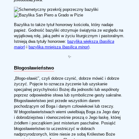
Bazylika to także tytuł honorowy kościoła, który nadaje
papież. Godność bazyliki otrzymuje świątynia ze względu na
wyjątkową rolę, jaką pełni w życiu liturgicznym i pastoralnym.
Istnieją dwa tytuły honorowe:
bazylika większa (
basilica
maior
)
i
bazylika mniejsza (
basilica minor
)
.
✨
Błogosławieństwo
„Błogo-sławić”, czyli dobrze czynić, dobrze mówić i dobrze
życzyć. Pojęcie to oznacza życzenie lub uzyskanie
specjalnej przychylności Bożej dla jednostki lub wspólnoty
poprzez odpowiednie słowa lub symboliczne gesty sakralne.
Błogosławieństwo jest przede wszystkim darem
pochodzącym od Boga i danym człowiekowi lub rzeczy.
W błogosławieństwach wierni uwielbiają Boga za Jego dary
i dobrodziejstwa i równocześnie proszą o Jego łaskę, której
źródłem i początkiem jest misterium paschalne. Posiąść
błogosławieństwo to uczestniczyć w dobrach
nadprzyrodzonych, które niesie ze sobą Królestwo Boże