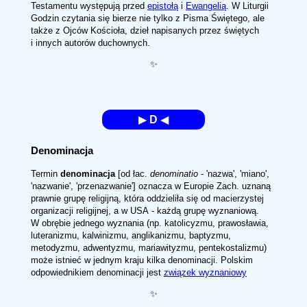
Testamentu występują przed
epistołą
i
Ewangelią
. W Liturgii
Godzin czytania się bierze nie tylko z Pisma Świętego, ale
także z Ojców Kościoła, dzieł napisanych przez świętych
i innych autorów duchownych.
✨
▶
D
◀
Denominacja
Termin
denominacja
[od łac.
denominatio
- 'nazwa', 'miano',
'nazwanie', 'przenazwanie'] oznacza w Europie Zach. uznaną
prawnie grupę religijną, która oddzieliła się od macierzystej
organizacji religijnej, a w USA - każdą grupę wyznaniową.
W obrębie jednego wyznania (np. katolicyzmu, prawosławia,
luteranizmu, kalwinizmu, anglikanizmu, baptyzmu,
metodyzmu, adwentyzmu, mariawityzmu, pentekostalizmu)
może istnieć w jednym kraju kilka denominacji. Polskim
odpowiednikiem denominacji jest
związek wyznaniowy
✨