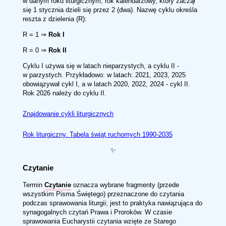
w danym roku liturgicznym, rok kalendarzowy, który zaczął
się 1 stycznia dzieli się przez 2 (dwa). Nazwę cyklu określa
reszta z dzielenia (R):
R = 1 ⇒
Rok I
R = 0 ⇒
Rok II
Cyklu I używa się w latach nieparzystych, a cyklu II -
w parzystych. Przykładowo: w latach: 2021, 2023, 2025
obowiązywał cykl I, a w latach 2020, 2022, 2024 - cykl II.
Rok 2026 należy do cyklu II.
Znajdowanie cykli liturgicznych
Rok liturgiczny. Tabela świąt ruchomych 1990-2035
✨
Czytanie
Termin
Czytanie
oznacza wybrane fragmenty (przede
wszystkim Pisma Świętego) przeznaczone do czytania
podczas sprawowania liturgii; jest to praktyka nawiązująca do
synagogalnych czytań Prawa i Proroków. W czasie
sprawowania Eucharystii czytania wzięte ze Starego