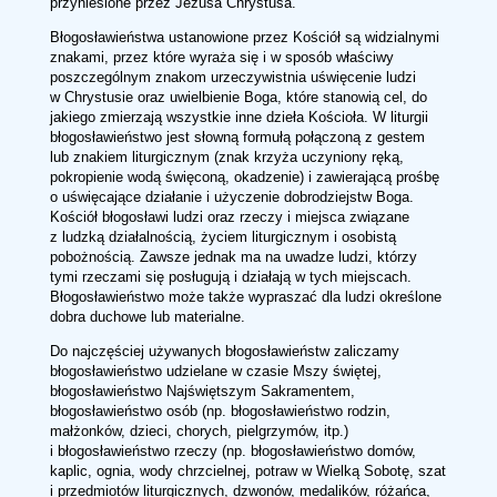
przyniesione przez Jezusa Chrystusa.
Błogosławieństwa ustanowione przez Kościół są widzialnymi
znakami, przez które wyraża się i w sposób właściwy
poszczególnym znakom urzeczywistnia uświęcenie ludzi
w Chrystusie oraz uwielbienie Boga, które stanowią cel, do
jakiego zmierzają wszystkie inne dzieła Kościoła. W liturgii
błogosławieństwo jest słowną formułą połączoną z gestem
lub znakiem liturgicznym (znak krzyża uczyniony ręką,
pokropienie wodą święconą, okadzenie) i zawierającą prośbę
o uświęcające działanie i użyczenie dobrodziejstw Boga.
Kościół błogosławi ludzi oraz rzeczy i miejsca związane
z ludzką działalnością, życiem liturgicznym i osobistą
pobożnością. Zawsze jednak ma na uwadze ludzi, którzy
tymi rzeczami się posługują i działają w tych miejscach.
Błogosławieństwo może także wypraszać dla ludzi określone
dobra duchowe lub materialne.
Do najczęściej używanych błogosławieństw zaliczamy
błogosławieństwo udzielane w czasie Mszy świętej,
błogosławieństwo Najświętszym Sakramentem,
błogosławieństwo osób (np. błogosławieństwo rodzin,
małżonków, dzieci, chorych, pielgrzymów, itp.)
i błogosławieństwo rzeczy (np. błogosławieństwo domów,
kaplic, ognia, wody chrzcielnej, potraw w Wielką Sobotę, szat
i przedmiotów liturgicznych, dzwonów, medalików, różańca,