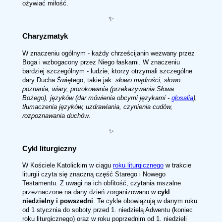
ożywiać miłość.
✨
Charyzmatyk
W znaczeniu ogólnym - każdy chrześcijanin wezwany przez
Boga i wzbogacony przez Niego łaskami. W znaczeniu
bardziej szczególnym - ludzie, ktorzy otrzymali szczególne
dary Ducha Świętego, takie jak:
słowo mądrości, słowo
poznania, wiary, prorokowania (przekazywania Słowa
Bożego), języków (dar mówienia obcymi językami -
glosalia
),
tłumaczenia języków, uzdrawiania, czynienia cudów,
rozpoznawania duchów
.
✨
Cykl liturgiczny
W Kościele Katolickim w ciągu
roku liturgicznego
w trakcie
liturgii czyta się znaczną część Starego i Nowego
Testamentu. Z uwagi na ich obfitość, czytania mszalne
przeznaczone na dany dzień zorganizowano w
cykl
niedzielny i powszedni
. Te cykle obowiązują w danym roku
od 1 stycznia do soboty przed 1. niedzielą Adwentu (koniec
roku liturgicznego) oraz w roku poprzednim od 1. niedzieli