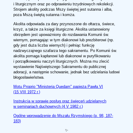
i liturgicznym oraz po odprawieniu trzydniowych rekolekcji.
Strojem akolity podczas Mszy świętej jest sutanna i alba,
poza Mszą świętą sutanna i komża.
Akolita odpowiada za dary przynoszone do ołtarza, świece,
krzyż, a także za księgi liturgiczne. Akolita ustanowiony
obrzędem jest upoważniony do rozdawania Komunii św.
wiernym, pomagając w tym diakonowi lub prezbiterowi (np.
gdy jest duża liczba wiernych) i pełniąc funkcję
nadzwyczajnego szafarza tego sakramentu. Po Komunii św.
akolita pomaga kapłanowi lub diakonowi w puryfikowaniu
i porządkowaniu naczyń liturgicznych. Można mu zlecić
wystawienie Najświętszego Sakramentu do publicznej
adoracji, a następnie schowanie, jednak bez udzielania ludowi
błogosławieństwa.
Motu Proprio "Ministeria Quedam" papieża Pawła VI
(15 VIII 1972 r.)
Instrukcja w sprawie posług oraz święceń udzielanych
w seminariach duchownych (4 V 1982 r.)
Ogólne wprowadzenie do Mszału Rzymskiego (p. 98, 187-
183)
✨