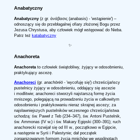
Anabatyczny
Anabatyczny
(z gr. ἀνάβασις (anabasis) - 'wstąpienie') –
odnoszący się do przebłagalnej ofiary złożonej Bogu przez
Jezusa Chrystusa, aby człowiek mógł wstępować do Nieba.
Patrz też
katabatyczny
✨
Anachoreta
Anachoreta
to człowiek świątobliwy, żyjący w odosobnieniu,
praktykujący ascezę.
Anachoreci
(gr.
anachōréō
- 'wycofuję się') chrześcijańscy
pustelnicy żyjący w odosobnieniu, oddający się ascezie
i modlitwie; anachoreci stworzyli najstarszą formę życia
mniszego, polegającą na prowadzeniu życia w całkowitym
odosobnieniu i praktykowaniu nieraz skrajnej ascezy; za
najsławniejszych pustelników wczesnego chrześcijaństwa
uchodzą: św. Paweł z Teb (234–347), św. Antoni Pustelnik,
św. Ammonas (IV w.) i św. Makary Egipski (300–391); ruch
anachorecki rozwijał się od III w., początkowo w Egipcie,
a następnie w Syrii i Palestynie; dał początek
zorganizowanym formom życia mnichów we wspólnotach