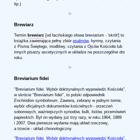
itp.)
✨
Brewiarz
Termin
brewiarz
[od łacińskiego słowa breviarium - 'skrót'] to
książka zawierająca pełny zbiór
psalmów
, hymny, czytania
z Pisma Świętego, modlitwy, czytania z Ojców Kościoła lub
innych pisarzy ascetycznych w układze na poszczególne dni
roku.
✨
Breviarium fidei
"Breviarium fidei. Wybór doktrynalnych wypowiedzi Kościoła",
w skrócie "Breviarium fidei", to polski odpowiednik
Enchiridion symbolorum
. Zawiera, zebrany w jednym tomie,
wybór oficjalnych dokumentów kościelnych - orzeczeń
soborowych, ważniejszych synodów, bulli, listów, przemówień
papieskich. Był on wydany już trzy razy, w roku 1964, 1989
i 2007. Dwa pierwsze wydania mają układ rzeczowy,
a trzecie - układ chronologiczny.
"Breviarium fidei. Wybór doktrynalnych wypowiedzi Kościoła"
,