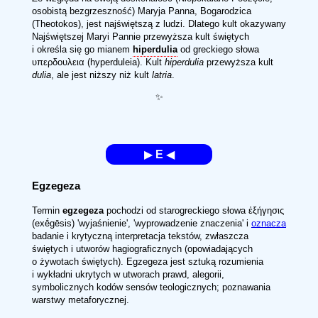
osobistą bezgrzeszność) Maryja Panna, Bogarodzica
(Theotokos), jest najświętszą z ludzi. Dlatego kult okazywany
Najświętszej Maryi Pannie przewyższa kult świętych
i określa się go mianem
hiperdulia
od greckiego słowa
υπερδουλεια (hyperduleia). Kult
hiperdulia
przewyższa kult
dulia
, ale jest niższy niż kult
latria
.
✨
▶
E
◀
Egzegeza
Termin
egzegeza
pochodzi od starogreckiego słowa ἐξήγησις
(exḗgēsis) 'wyjaśnienie', 'wyprowadzenie znaczenia' i
oznacza
badanie i krytyczną interpretacja tekstów, zwłaszcza
świętych i utworów hagiograficznych (opowiadających
o żywotach świętych). Egzegeza jest sztuką rozumienia
i wykładni ukrytych w utworach prawd, alegorii,
symbolicznych kodów sensów teologicznych; poznawania
warstwy metaforycznej.