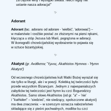
za ciężkie winy i występki świata. Niech nigdy nie
ustanie nasza adoracja!
✨
Adorant
Adorant
(łac. adorans od adorare - 'wielbić', 'adorować') –
w malarstwie i rzeźbie postać ze złożonymi na piersi rękami,
klęcząca u stóp Jezusa lub Marii, pogrążona w adoracji.
W ikonografii chrześcijańskiej wyobrażenie to pojawia się
w sztuce bizantyjskiej.
✨
Akatyst
(gr. Ακάθιστος Ὕμνος, Akathistos Hymnos - 'Hymn
Akatyst')
Od wczesnego chrześcijaństwa kult Matki Bożej wyrażał się
nie tylko w liturgii, ale i w poezji. Kolebką tej twórczości było
przede wszystkim Bizancjum. Jednym z najwspanialszych
zabytków tej twórczości jest hymn ku czci Bogurodzicy
Akathistos. Samo słowo Akathistos (od gr. "
a
" – 'nie'
i "
kathiden
" – 'siedzieć', nie siedzący, spolszczone akatyst)
ma dwa znaczenia: – w szerszym oznacza nabożeństwo
składające się z pieśni pochwalnych, modlitw ku czci