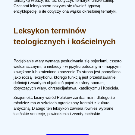
tematykę wiedzy, lub też dotyczyć tematyki uniwersalnej.
Czasami leksykonem nazywa się również typową
encyklopedię, o ile dotyczy ona wąsko określonej tematyki.
Leksykon terminów
teologicznych i kościelnych
Pogłębianie wiary wymaga posługiwania się pojęciami, często
wieloznacznymi, a niekiedy - w języku potocznym - mającymi
zawężone lub zmienione znaczenie.Ta strona jest pomyślana
jako rodzaj leksykonu, którego funkcją jest przedstawianie
definicji i zwartych objaśnień pojęć ze sfery sacrum,
dotyczących wiary, chrześcijaństwa, katolicyzmu i Kościoła.
Znajomość łaciny wśród Polaków zanika, m.in. dlatego że
młodzież ma w szkołach ograniczony kontakt z kultura
antyczną. Dlatego ten leksykon zawiera również wybrane
łacińskie sentecje, powiedzenia i zwroty łacińskie.