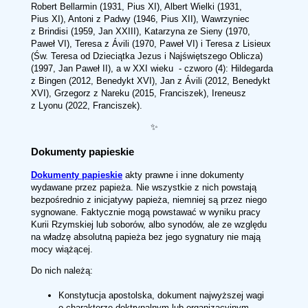
Robert Bellarmin (1931, Pius XI), Albert Wielki (1931,
Pius XI), Antoni z Padwy (1946, Pius XII), Wawrzyniec
z Brindisi (1959, Jan XXIII), Katarzyna ze Sieny (1970,
Paweł VI), Teresa z Ávili (1970, Paweł VI) i Teresa z Lisieux
(Św. Teresa od Dzieciątka Jezus i Najświętszego Oblicza)
(1997, Jan Paweł II), a w XXI wieku - czworo (4): Hildegarda
z Bingen (2012, Benedykt XVI), Jan z Ávili (2012, Benedykt
XVI), Grzegorz z Nareku (2015, Franciszek), Ireneusz
z Lyonu (2022, Franciszek).
✨
Dokumenty papieskie
Dokumenty papieskie
akty prawne i inne dokumenty
wydawane przez papieża. Nie wszystkie z nich powstają
bezpośrednio z inicjatywy papieża, niemniej są przez niego
sygnowane. Faktycznie mogą powstawać w wyniku pracy
Kurii Rzymskiej lub soborów, albo synodów, ale ze względu
na władzę absolutną papieża bez jego sygnatury nie mają
mocy wiążącej.
Do nich należą:
Konstytucja apostolska, dokument najwyższej wagi
o charakterze doktrynalnym lub organizacyjnym,