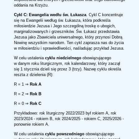
oddania na Krzyżu.
Cykl C: Ewangelia wedłu św. Łukasza
. Cykl C koncentruje
się na Ewangelii według św. Łukasza, która podkreśla
miłosierdzie Jezusa i Jego szczególną troskę o ubogich,
marginalizowanych i grzeszników. Św. Łukasz przedstawia
Jezusa jako Zbawiciela uniwersalnego, który przynosi Dobrą
Nowinę wszystkim narodom. Ten cykl zaprasza nas do życia
w miłosierdziu i sprawiedliwości, naśladując przykład Jezusa.
W celu ustalenia
cyklu niedzielnego
obowiązującego
w danym roku liturgicznym, rok kalendarzowy, który zaczął
się 1 stycznia dzieli się przez 3 (trzy). Nazwę cyklu określa
reszta z dzielenia (R):
R = 1 ⇒
Rok A
R = 2 ⇒
Rok B
R = 0 ⇒
Rok C
Przykładowo: rok liturgiczny 2022/2023 był rokiem A, rok
2023/2024 - rokiem B, rok 2024/2025 - rokiem C, 2025/2026 -
ponownie rokiem A.
W celu ustalenia
cyklu powszedniego
obowiązującego