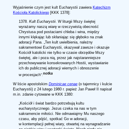
Wyjaśnienie czym jest kult Eucharystii zawiera
Katechizm
Kościoła Katolickiego
[KKK 1378]:
1378.
Kult Eucharystii
. W liturgii Mszy świętej
wyrażamy naszą wiarę w rzeczywistą obecność
Chrystusa pod postaciami chleba i wina, między
innymi klękając lub skłaniając się głęboko na znak
adoracji Pana.
Ten kult uwielbienia, należny
sakramentowi Eucharystii, okazywał zawsze i okazuje
Kościół katolicki nie tylko w czasie obrzędów Mszy
świętej, ale i poza nią, przez jak najstaranniejsze
przechowywanie konsekrowanych Hostii, wystawianie
ich do publicznej adoracji wiernych i obnoszenie
notka
w procesjach
.
W liście apostolskim
Dominicae cenae
(o tajemnicy i kulcie
Eucharystii) z 24 lutego 1980 r. papież Jan Paweł II napisał
m.in. zdanie cytowane w KKK 1380:
Kościół i świat bardzo potrzebują kultu
eucharystycznego. Jezus czeka na nas w tym
sakramencie miłości. Nie odmawiajmy Mu naszego
czasu, aby pójść, spotkać Go w adoracji,
w kontemplacji pełnej wiary, otwartej na wynagradzanie