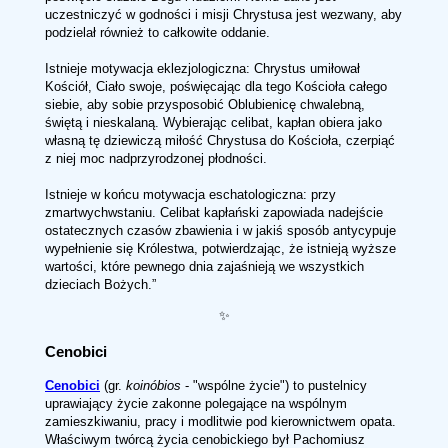
uczestniczyć w godności i misji Chrystusa jest wezwany, aby
podzielał również to całkowite oddanie.
Istnieje motywacja eklezjologiczna: Chrystus umiłował
Kościół, Ciało swoje, poświęcając dla tego Kościoła całego
siebie, aby sobie przysposobić Oblubienicę chwalebną,
świętą i nieskalaną. Wybierając celibat, kapłan obiera jako
własną tę dziewiczą miłość Chrystusa do Kościoła, czerpiąć
z niej moc nadprzyrodzonej płodności.
Istnieje w końcu motywacja eschatologiczna: przy
zmartwychwstaniu. Celibat kapłański zapowiada nadejście
ostatecznych czasów zbawienia i w jakiś sposób antycypuje
wypełnienie się Królestwa, potwierdzając, że istnieją wyższe
wartości, które pewnego dnia zajaśnieją we wszystkich
dzieciach Bożych.
✨
Cenobici
Cenobici
(gr.
koinóbios
- "wspólne życie") to pustelnicy
uprawiający życie zakonne polegające na wspólnym
zamieszkiwaniu, pracy i modlitwie pod kierownictwem opata.
Właściwym twórcą życia cenobickiego był Pachomiusz