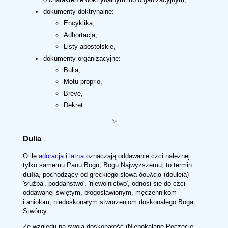
dokumenty doktrynalne:
Encyklika,
Adhortacja,
Listy apostolskie,
dokumenty organizacyjne:
Bulla,
Motu proprio,
Breve,
Dekret.
✨
Dulia
O ile
adoracja
i
latrīa
oznaczają oddawanie czci należnej
tylko samemu Panu Bogu, Bogu Najwyższemu, to termin
dulia
, pochodzący od greckiego słowa δουλεία (douleia) –
'służba', poddaństwo', 'niewolnictwo', odnosi się do czci
oddawanej świętym, błogosławionym, męczennikom
i aniołom, niedoskonałym stworzeniom doskonałego Boga
Stwórcy.
Ze względu na swoją doskonałość (Niepokalane Poczęcie,