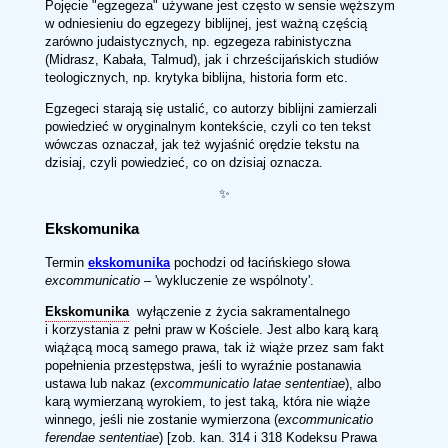
Pojęcie "egzegeza" używane jest często w sensie węższym
w odniesieniu do egzegezy biblijnej, jest ważną częścią
zarówno judaistycznych, np. egzegeza rabinistyczna
(Midrasz, Kabała, Talmud), jak i chrześcijańskich studiów
teologicznych, np. krytyka biblijna, historia form etc.
Egzegeci starają się ustalić, co autorzy biblijni zamierzali
powiedzieć w oryginalnym kontekście, czyli co ten tekst
wówczas oznaczał, jak też wyjaśnić orędzie tekstu na
dzisiaj, czyli powiedzieć, co on dzisiaj oznacza.
✨
Ekskomunika
Termin
ekskomunika
pochodzi od łacińskiego słowa
excommunicatio
– 'wykluczenie ze wspólnoty'.
Ekskomunika
wyłączenie z życia sakramentalnego
i korzystania z pełni praw w Kościele. Jest albo karą karą
wiążącą mocą samego prawa, tak iż wiąże przez sam fakt
popełnienia przestępstwa, jeśli to wyraźnie postanawia
ustawa lub nakaz (
excommunicatio latae sententiae
), albo
karą wymierzaną wyrokiem, to jest taką, która nie wiąże
winnego, jeśli nie zostanie wymierzona (
excommunicatio
ferendae sententiae
) [zob. kan. 314 i 318 Kodeksu Prawa