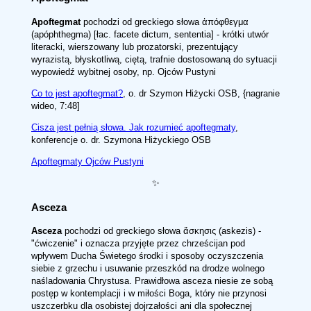
Apoftegmat
pochodzi od greckiego słowa ἀπόφθεγμα
(apóphthegma) [łac. facete dictum, sententia] - krótki utwór
literacki, wierszowany lub prozatorski, prezentujący
wyrazistą, błyskotliwą, ciętą, trafnie dostosowaną do sytuacji
wypowiedź wybitnej osoby, np. Ojców Pustyni
Co to jest apoftegmat?
, o. dr Szymon Hiżycki OSB, {nagranie
wideo, 7:48]
Cisza jest pełnią słowa. Jak rozumieć apoftegmaty
,
konferencje o. dr. Szymona Hiżyckiego OSB
Apoftegmaty Ojców Pustyni
✨
Asceza
Asceza
pochodzi od greckiego słowa ἄσκησις (askezis) -
"ćwiczenie" i oznacza przyjęte przez chrześcijan pod
wpływem Ducha Świetego środki i sposoby oczyszczenia
siebie z grzechu i usuwanie przeszkód na drodze wolnego
naśladowania Chrystusa. Prawidłowa asceza niesie ze sobą
postęp w kontemplacji i w miłości Boga, który nie przynosi
uszczerbku dla osobistej dojrzałości ani dla społecznej