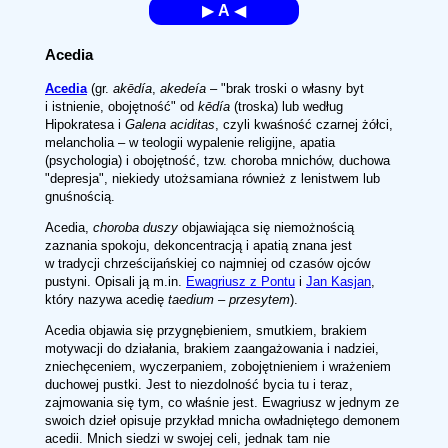
▶
A
◀
Acedia
Acedia
(gr.
akēdía
,
akedeía
– "brak troski o własny byt
i istnienie, obojętność" od
kēdía
(troska) lub według
Hipokratesa i
Galena aciditas
, czyli kwaśność czarnej żółci,
melancholia – w teologii wypalenie religijne, apatia
(psychologia) i obojętność, tzw. choroba mnichów, duchowa
"depresja", niekiedy utożsamiana również z lenistwem lub
gnuśnością.
Acedia,
choroba duszy
objawiająca się niemożnością
zaznania spokoju, dekoncentracją i apatią znana jest
w tradycji chrześcijańskiej co najmniej od czasów ojców
pustyni. Opisali ją m.in.
Ewagriusz z Pontu
i
Jan Kasjan
,
który nazywa acedię
taedium – przesytem
).
Acedia objawia się przygnębieniem, smutkiem, brakiem
motywacji do działania, brakiem zaangażowania i nadziei,
zniechęceniem, wyczerpaniem, zobojętnieniem i wrażeniem
duchowej pustki. Jest to niezdolność bycia tu i teraz,
zajmowania się tym, co właśnie jest. Ewagriusz w jednym ze
swoich dzieł opisuje przykład mnicha owładniętego demonem
acedii. Mnich siedzi w swojej celi, jednak tam nie