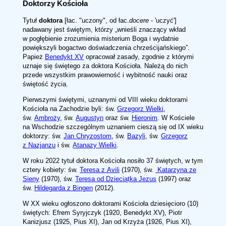
Doktorzy Kościoła
Tytuł
doktora
[łac. "uczony", od łac.
docere
- 'uczyć']
nadawany jest świętym, którzy
wnieśli znaczący wkład
w pogłębienie zrozumienia misterium Boga i wydatnie
powiększyli bogactwo doświadczenia chrześcijańskiego
.
Papież
Benedykt XV
opracował zasady, zgodnie z którymi
uznaje się świętego za doktora Kościoła. Należą do nich
przede wszystkim prawowierność i wybitność nauki oraz
świętość życia.
Pierwszymi świętymi, uznanymi od VIII wieku doktorami
Kościoła na Zachodzie byli: św.
Grzegorz Wielki
,
św.
Ambroży
, św.
Augustyn
oraz św.
Hieronim
. W Kościele
na Wschodzie szczególnym uznaniem cieszą się od IX wieku
doktorzy: św.
Jan Chryzostom
, św.
Bazyli
, św.
Grzegorz
z Nazjanzu
i św.
Atanazy Wielki
.
W roku 2022 tytuł doktora Kościoła nosiło 37 świętych, w tym
cztery kobiety: św.
Teresa z Avili
(1970), św.
Katarzyna ze
Sieny
(1970), św.
Teresa od Dzieciątka Jezus
(1997) oraz
św.
Hildegarda z Bingen
(2012).
W XX wieku ogłoszono doktorami Kościoła dziesięcioro (10)
świętych: Efrem Syryjczyk (1920, Benedykt XV), Piotr
Kanizjusz (1925, Pius XI), Jan od Krzyża (1926, Pius XI),