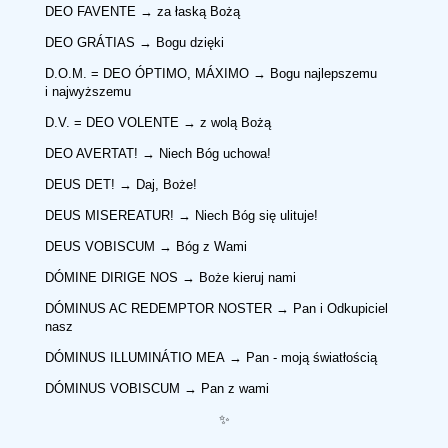
DEO FAVENTE → za łaską Bożą
DEO GRÁTIAS → Bogu dzięki
D.O.M. = DEO ÓPTIMO, MÁXIMO → Bogu najlepszemu
i najwyższemu
D.V. = DEO VOLENTE → z wolą Bożą
DEO AVERTAT! → Niech Bóg uchowa!
DEUS DET! → Daj, Boże!
DEUS MISEREATUR! → Niech Bóg się ulituje!
DEUS VOBISCUM → Bóg z Wami
DÓMINE DIRIGE NOS → Boże kieruj nami
DÓMINUS AC REDEMPTOR NOSTER → Pan i Odkupiciel
nasz
DÓMINUS ILLUMINÁTIO MEA → Pan - moją światłością
DÓMINUS VOBISCUM → Pan z wami
✨