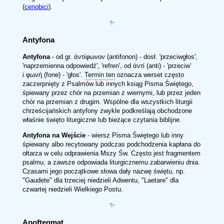
(
cenobici
).
✨
Antyfona
Antyfona
- od gr. ἀντίφωνον (antifonon) - dosł. 'przeciwgłos',
'naprzemienna odpowiedź', 'refren', od ἀντί (anti) - 'przeciw'
i φωνή (fone) - 'głos'.
Termin ten
oznacza werset często
zaczerpnięty z Psalmów lub innych ksiąg Pisma Świętego,
śpiewany przez chór na przemian z wiernymi, lub przez jeden
chór na przemian z drugim. Wspólne dla wszystkich liturgii
chrześcijańskich antyfony zwykle podkreślają obchodzone
właśnie święto liturgiczne lub bieżące czytania biblijne.
Antyfona na Wejście
- wiersz Pisma Świętego lub inny
śpiewany albo recytowany podczas podchodzenia kapłana do
ołtarza w celu odprawienia Mszy Św. Często jest fragmentem
psalmu, a zawsze odpowiada liturgicznemu zabarwieniu dnia.
Czasami jego początkowe słowa dały nazwę świętu, np.
"Gaudete" dla trzeciej niedzieli Adwentu, "Laetare" dla
czwartej niedzieli Wielkiego Postu.
✨
Apoftegmat