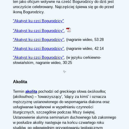
ten jako oficjum wotywne na cześć Bogurodzicy do dziś jest
uroczyście celebrowany. Najczęściej śpiewa się go do przed
ikoną Bogurodzicy.
"Akatyst ku czci Bogurodzicy"
"Akatyst ku czci Bogurodzicy"
,
"Akatyst ku czci Bogurodzicy"
, (nagranie wideo, 53:28
"Akatyst ku czci Bogurodzicy"
, (nagranie wideo, 42:14
"Akatyst ku czci Bogurodzicy"
, (w języku cerkiewno-
słowiańskim, nagranie wideo, 30:25
✨
Akolita
Termin
akolita
pochodzi od greckiego słowa ἀκόλουθος
(akólouthos) – 'towarzyszący', 'idący za kimś' i oznacza
mężczyznę ustanowionego do wspomagania diakona oraz
usługiwanae kapłanowi w wypełnianiu czynności
liturgicznych, szczególnie podczas Mszy świętej.
Ustanowienie alumna seminarium duchownego lub zakonnego
w posłudze akolity następuje na końcu czwartego roku
studiów, po odpowiednim przygotowaniu teologicznym