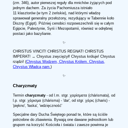
(zm. 346), autor pierwszej reguły dla mnichów żyjących pod
jednym dachem. Za życia Pachomiusza istniało
11 klasztorów (w tym 2 żeńskie), nad którymi władzę
sprawował generalny przełożony, rezydujący w Tabennie koło
Diszny (Egipt). Później cenobici rozpowszechnili się w całym
Egipcie, Palestynie, Syrii i Mezopotamii, również w odrębnej
postaci jako bazylianie.
✨
CHRISTUS VINCIT! CHRISTUS REGNAT! CHRISTUS
IMPERAT! → Chrystus zwyciężył! Chrystus króluje! Chrystus
rządzi! (
Chrystus Wodzem, Chrystus Królem. Chrystus,
Chrystus Władcą nam.
)
✨
Charyzmaty
Termin
charyzmaty
- od l.m. stgr. χαρίσματα (chárismata), od
l.p. stgr. χάρισμα (chárisma) - 'dar', od stgr. χάρις (charis) -
'piękno', 'łaska', 'wdzięczność'
Specjalne dary Ducha Świętego ponad te, które są ściśle
potrzebne do zbawienia. Bywają one dawane jednostkom lub
grupom na korzyść Kościoła i świata i zawsze powinna je