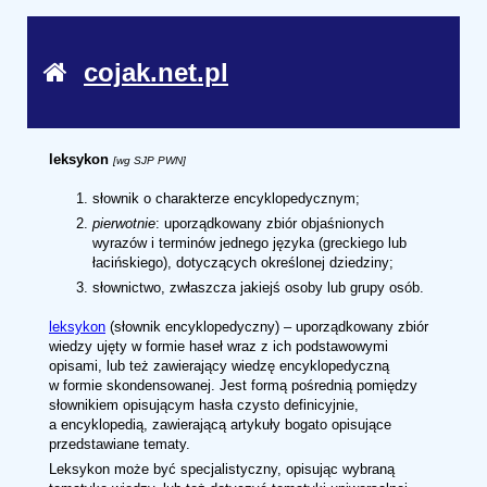
cojak.net.pl
leksykon
[wg SJP PWN]
słownik o charakterze encyklopedycznym;
pierwotnie
: uporządkowany zbiór objaśnionych
wyrazów i terminów jednego języka (greckiego lub
łacińskiego), dotyczących określonej dziedziny;
słownictwo, zwłaszcza jakiejś osoby lub grupy osób.
leksykon
(słownik encyklopedyczny) – uporządkowany zbiór
wiedzy ujęty w formie haseł wraz z ich podstawowymi
opisami, lub też zawierający wiedzę encyklopedyczną
w formie skondensowanej. Jest formą pośrednią pomiędzy
słownikiem opisującym hasła czysto definicyjnie,
a encyklopedią, zawierającą artykuły bogato opisujące
przedstawiane tematy.
Leksykon może być specjalistyczny, opisując wybraną