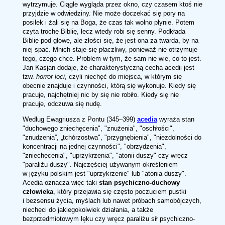
wytrzymuje. Ciągle wygląda przez okno, czy czasem ktoś nie
przyjdzie w odwiedziny. Nie może doczekać się pory na
posiłek i żali się na Boga, że czas tak wolno płynie. Potem
czyta trochę Biblię, lecz wtedy robi się senny. Podkłada
Biblię pod głowę, ale złości się, że jest ona za twarda, by na
niej spać. Mnich staje się płaczliwy, ponieważ nie otrzymuje
tego, czego chce. Problem w tym, że sam nie wie, co to jest.
Jan Kasjan dodaje, że charakterystyczną cechą acedii jest
tzw.
horror loci
, czyli niechęć do miejsca, w którym się
obecnie znajduje i czynności, którą się wykonuje. Kiedy się
pracuje, najchętniej nic by się nie robiło. Kiedy się nie
pracuje, odczuwa się nudę.
Według Ewagriusza z Pontu (345–399)
acedia
wyraża stan
"duchowego zniechęcenia", "znużenia", "oschłości",
"znudzenia”, „tchórzostwa", "przygnębienia", "niezdolności do
koncentracji na jednej czynności", "obrzydzenia",
"zniechęcenia", "uprzykrzenia", "atonii duszy" czy wręcz
"paraliżu duszy". Najczęściej używanym określeniem
w języku polskim jest "uprzykrzenie" lub "atonia duszy".
Acedia oznacza więc taki
stan psychiczno-duchowy
człowieka
, który przejawia się często poczuciem pustki
i bezsensu życia, myślach lub nawet próbach samobójczych,
niechęci do jakiegokolwiek działania, a także
bezprzedmiotowym lęku czy wręcz paraliżu sił psychiczno-