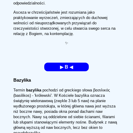
odpowiedzialności.
Asceza w chrześcijaństwie jest rozumiana jako
praktykowanie wyrzeczeń, zmierzających do duchowej
wolności od nieuporządkowanych przywiązań do
rzeczywistości stworzonej, w celu otwarcia swego serca na
relację z Bogiem, na kontemplację.
✨
▶
B
◀
Bazylika
Termin
bazylika
pochodzi od greckiego słowa βασιλικός
(basilikos) - 'królewski'. W Kościele bazylika oznacza
świątynię wielonawową (zwykle 3 lub 5 naw) na planie
wydłużonego prostokąta, w której główna nawa jest wyższa
niż boczne nawy, posiada okna ponad dachami naw
bocznych. Nawy są oddzielone od siebie ścianami, filarami
lub słupami stanowiącymi elementy nośne. Budynek z nawą
główną wyższą od naw bocznych, lecz bez okien to
pseudobazylika
.