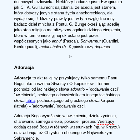
duchowych człowieka. Niektórzy badacze pism Ewagriusza
jak C i A. Guillaumont są zdania, że acedia jest stanem,
który dotyczy jedynie stanu życia anachoreckiego, ale
wydaje się, iż bliższy prawdy jest w tym względzie inny
badacz dzieł mnicha z Pontu, G. Bunge określając acedię
jako stan religijno-metafizyczny ogólnoludzkiego cierpienia,
które w formie niereligijnej określane jest przez
współczesnych jako
ennui
(Pascal),
Schwermut
(Guardini,
Kierkegaard),
melancholia
(A. Kępiński) czy
depresja
.
✨
Adoracja
Adoracja
to akt religijny przysłujący tylko samemu Panu
Bogu jako naszemu Stwórcy i Odkupicielowi. Termin
pochodzi od łacińskiego słowa
adoratio
– 'oddawanie czci',
'uwielbienie', będącego odpowiednikiem innego łacińskiego
słowa
latrīa
, pochodzącego od greckiego słowa λατρεία
(latreia) – 'adorowanie', 'oddawanie czci'.
Adoracja Boga
wyraża się w uwielbieniu, dziękczynieniu,
ofiarowaniu samego siebie, pokucie i prośbie.
Wierzący
oddają cześć Bogu
w różnych wizerunkach (np. w Krzyżu)
oraz adorują też Chrystusa obecnego w Najświętszym
Sakramencie.