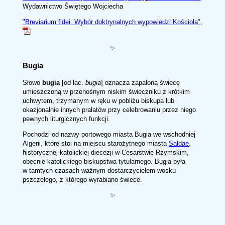
Wydawnictwo Świętego Wojciecha
"Breviarium fidei. Wybór doktrynalnych wypowiedzi Kościoła"
,
✨
Bugia
Słowo
bugia
[od łac.
bugia
] oznacza zapaloną świecę
umieszczoną w przenośnym niskim świeczniku z krótkim
uchwytem, trzymanym w ręku w pobliżu biskupa lub
okazjonalnie innych prałatów przy celebrowaniu przez niego
pewnych liturgicznych funkcji.
Pochodzi od nazwy portowego miasta Bugia we wschodniej
Algerii, które stoi na miejscu starożytnego miasta
Saldae
,
historycznej katolickiej diecezji w Cesarstwie Rzymskim,
obecnie katolickiego biskupstwa tytularnego. Bugia była
w tamtych czasach ważnym dostarczycielem wosku
pszczelego, z którego wyrabiano świece.
✨