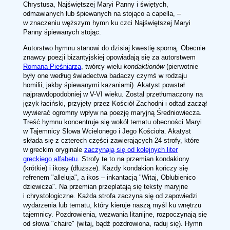
Chrystusa, Najświętszej Maryi Panny i świętych,
odmawianych lub śpiewanych na stojąco a capella, –
w znaczeniu węższym hymn ku czci Najświętszej Maryi
Panny śpiewanych stojąc.
Autorstwo hymnu stanowi do dzisiaj kwestię sporną. Obecnie
znawcy poezji bizantyjskiej opowiadają się za autorstwem
Romana Pieśniarza
, twórcy wielu
kondaktionów
(pierwotnie
były one według świadectwa badaczy czymś w rodzaju
homilii, jakby śpiewanymi kazaniami). Akatyst powstał
najprawdopodobniej w V-VI wieku. Został przetłumaczony na
język łaciński, przyjęty przez Kościół Zachodni i odtąd zaczął
wywierać ogromny wpływ na poezję maryjną Średniowiecza.
Treść hymnu koncentruje się wokół tematu obecności Maryi
w Tajemnicy Słowa Wcielonego i Jego Kościoła. Akatyst
składa się z czterech części zawierających 24 strofy, które
w greckim oryginale
zaczynają się od kolejnych liter
greckiego alfabetu
. Strofy te to na przemian kondakiony
(krótkie) i ikosy (dłuższe). Każdy kondakion kończy się
refrenem "alleluja", a ikos – inkantacją "Witaj, Oblubienico
dziewicza". Na przemian przeplatają się teksty maryjne
i chrystologiczne. Każda strofa zaczyna się od zapowiedzi
wydarzenia lub tematu, który kieruje naszą myśl ku wnętrzu
tajemnicy. Pozdrowienia, wezwania litanijne, rozpoczynają się
od słowa "chaire" (witaj, bądź pozdrowiona, raduj się). Hymn