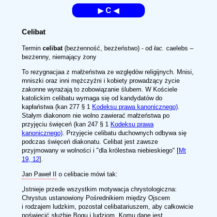
▶
C
◀
Celibat
Termin
celibat
(bezżenność, bezżeństwo) - od
łac.
caelebs –
bezżenny, niemający żony
To rezygnacjaa z małżeństwa ze względów religijnych. Mnisi,
mniszki oraz inni mężczyźni i kobiety prowadzący życie
zakonne wyrażają to zobowiązanie ślubem. W Kościele
katolickim celibatu wymaga się od kandydatów do
kapłaństwa (kan 277 § 1
Kodeksu prawa kanonicznego)
.
Stałym diakonom nie wolno zawierać małżeństwa po
przyjęciu święceń (kan 247 § 1
Kodeksu prawa
kanonicznego)
. Przyjęcie celibatu duchownych odbywa się
podczas święceń diakonatu. Celibat jest zawsze
przyjmowany w wolności i "dla królestwa niebieskiego" [
Mt
19, 12
].
Jan Paweł II
o celibacie mówi tak:
Istnieje przede wszystkim motywacja chrystologiczna:
Chrystus ustanowiony Pośrednikiem między Ojscem
i rodzajem ludzkim, pozostał celibatariuszem, aby całkowicie
poświęcić służbie Bogu i ludziom. Komu dane jest