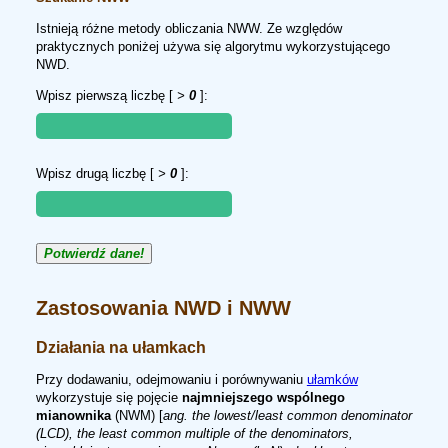
Istnieją różne metody obliczania NWW. Ze względów
praktycznych poniżej używa się algorytmu wykorzystującego
NWD.
Wpisz pierwszą liczbę [
>
0
]:
Wpisz drugą liczbę [
>
0
]:
Potwierdź dane!
Zastosowania NWD i NWW
Działania na ułamkach
Przy dodawaniu, odejmowaniu i porównywaniu
ułamków
wykorzystuje się pojęcie
najmniejszego wspólnego
mianownika
(NWM) [
ang.
the lowest/least common denominator
(LCD), the least common multiple of the denominators,