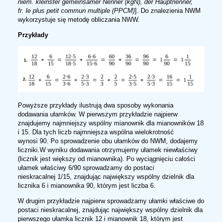
niem.
kleinster gemeinsamer Nenner (kgN), der Hauptnenner,
fr.
le plus petit commun multiple (PPCM)
]. Do znalezienia NWM
wykorzystuje się metodę obliczania NWW.
Przykłady
Powyższe przykłady ilustrują dwa sposoby wykonania
dodawania ułamków. W pierwszym przykładzie najpierw
znajdujemy najmniejszy wspólny mianownik dla mianowników 18
i 15. Dla tych liczb najmniejsza wspólna wielokrotność
wynosi 90. Po sprowadzenie obu ułamków do NWM, dodajemy
liczniki.W wyniku dodawania otrzymujemy ułamek niewłaściwy
(licznik jest większy od mianownika). Po wyciągnięciu całości
ułamek właściwy 6/90 sprowadzamy do postaci
nieskracalnej 1/15, znajdując największy wspólny dzielnik dla
licznika 6 i mianownika 90, którym jest liczba 6.
W drugim przykładzie najpierw sprowadzamy ułamki właściwe do
postaci nieskracalnej, znajdując największy wspólny dzielnik dla
pierwszego ułamka licznik 12 i mianownik 18, którym jest