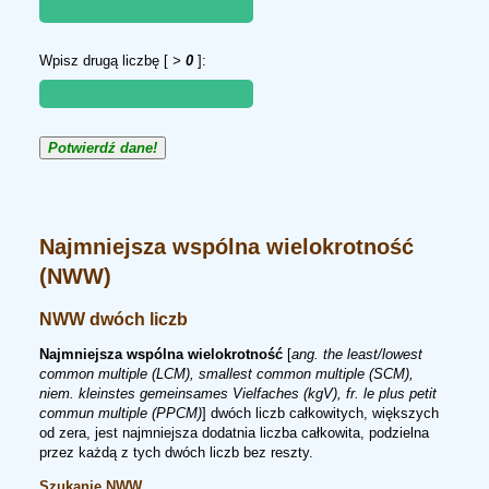
Wpisz drugą liczbę [
>
0
]:
Potwierdź dane!
Najmniejsza wspólna wielokrotność
(NWW)
NWW dwóch liczb
Najmniejsza wspólna wielokrotność
[
ang.
the least/lowest
common multiple (LCM), smallest common multiple (SCM),
niem.
kleinstes gemeinsames Vielfaches (kgV),
fr.
le plus petit
commun multiple (PPCM)
] dwóch liczb całkowitych, większych
od zera, jest najmniejsza dodatnia liczba całkowita, podzielna
przez każdą z tych dwóch liczb bez reszty.
Szukanie NWW