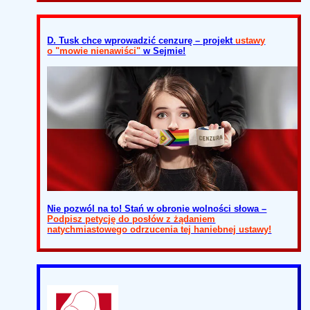
D. Tusk chce wprowadzić cenzurę – projekt
ustawy
o "mowie nienawiści"
w Sejmie!
Nie pozwól na to! Stań w obronie wolności słowa –
Podpisz petycję do posłów z żądaniem
natychmiastowego odrzucenia tej haniebnej ustawy!