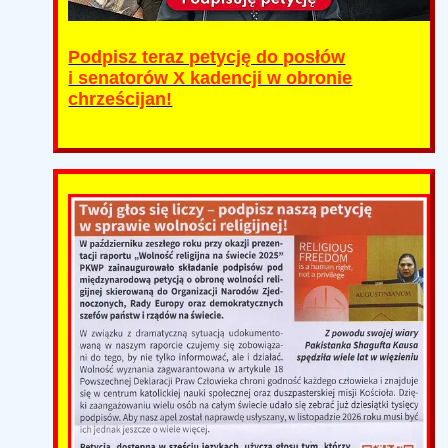
Podpisz teraz petycję do posłów
i senatorów X kadencji w obronie
chrześcijan!