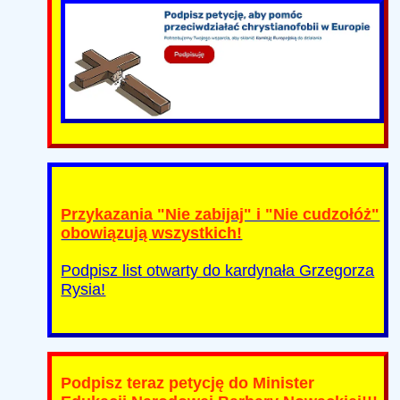
Przykazania "Nie zabijaj" i "Nie cudzołóż"
obowiązują wszystkich!
Podpisz list otwarty do kardynała Grzegorza
Rysia!
Podpisz teraz petycję do Minister