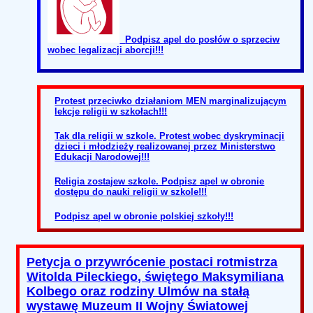
Podpisz apel do posłów o sprzeciw
wobec legalizacji aborcji!!!
Protest przeciwko działaniom MEN marginalizującym
lekcje religii w szkołach!!!
Tak dla religii w szkole. Protest wobec dyskryminacji
dzieci i młodzieży realizowanej przez Ministerstwo
Edukacji Narodowej!!!
Religia zostajew szkole. Podpisz apel w obronie
dostępu do nauki religii w szkole!!!
Podpisz apel w obronie polskiej szkoły!!!
Petycja o przywrócenie postaci rotmistrza
Witolda Pileckiego, świętego Maksymiliana
Kolbego oraz rodziny Ulmów na stałą
wystawę Muzeum II Wojny Światowej