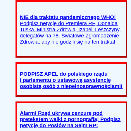
NIE dla traktatu pandemicznego WHO!
Podpisz petycję do Premiera RP, Donalda
Tuska, Ministra Zdrowia, Izabeli Leszczyny,
delegatów na 78. Światowe Zgromadzenie
Zdrowia, aby nie godzili się na ten traktat
PODPISZ APEL do polskiego rządu
i parlamentu o ustawową asystencję
osobistą osób z niepełnosprawnościami!
Alarm! Rząd ukrywa cenzurę pod
pretekstem walki z pornografią! Podpisz
petycję do Posłów na Sejm RP!