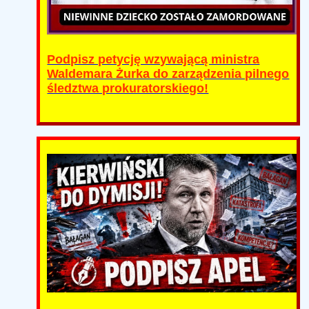
Podpisz petycję wzywającą ministra
Waldemara Żurka do zarządzenia pilnego
śledztwa prokuratorskiego!