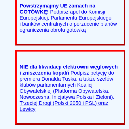
Powstrzymajmy UE zamach na
GOTÓWKĘ!
Podpisz apel do Komisji
Europejskiej, Parlamentu Europejskiego
i banków centralnych o porzucenie planów
ograniczenia obrotu gotówką
NIE dla likwidacji elektrowni węglowych
i zniszczenia kopalń
Podpisz petycję do
premiera Donalda Tuska, a także szefów
klubów parlamentarnych Koalicji
Obywatelskiej (Platforma Obywatelska,
Nowoczesna, Inicjatywa Polska i Zieloni),
Trzeciej Drogi (Polski 2050 i PSL) oraz
Lewicy