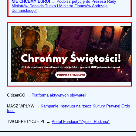
NIE CHCEMY EURO!
→
Podpisz petycję do Prezesa Rady
Ministrów Donalda Tuska i Ministra Finansów Andrzeja
Domańskiego!
CitizenGO →
Platforma aktywnych obywateli
MASZ WPŁYW →
Kampanie Instytutu na rzecz Kultury Prawnej Ordo
Iuris
TWOJEPETYCJE.PL →
Portal Fundacji "Życie i Rodzina"