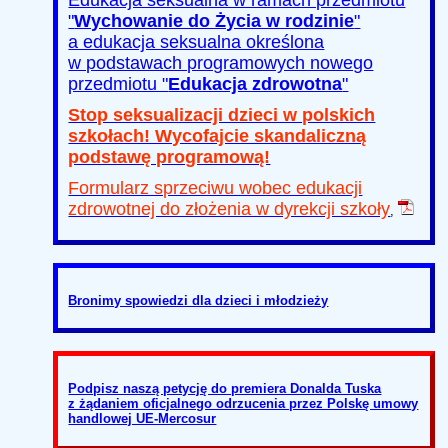
"
Wychowanie do Życia w rodzinie
"
a edukacja seksualna określona
w podstawach programowych nowego
przedmiotu "
Edukacja zdrowotna
"
Stop seksualizacji dzieci w polskich
szkołach! Wycofajcie skandaliczną
podstawę programową!
Formularz sprzeciwu wobec edukacji
zdrowotnej do złożenia w dyrekcji szkoły
,
Bronimy spowiedzi dla dzieci i młodzieży
Podpisz naszą petycję do premiera Donalda Tuska
z żądaniem oficjalnego odrzucenia przez Polskę umowy
handlowej UE-Mercosur