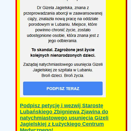
Podpisz petycję i wezwij Starostę
Lubańskiego Zbigniewa Zjawina do
natychmiastowego usunięcia Gizeli
Jagielskiej z Łużyckiego Centrum
Medycznego!