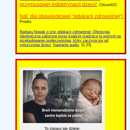
przymusowej indoktrynacji dzieci!
, CitizenGO
NIE dla obowiązkowej "edukacji zdrowotnej"!
,
Proelio
Barbara Nowak o tzw. edukacji zdrowotnej: Ofensywa
ideologiczna założona przez koalicję rządzącą to pomysł na
przebudowanie społeczeństwa, który zaczyna się od
zniszczenia dzieci
, (
nagranie audio
, 11:23)