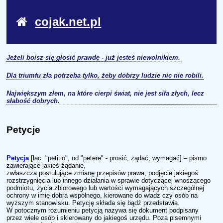
cojak.net.pl
Jeżeli boisz się głosić prawdę - już jesteś niewolnikiem.
Dla triumfu zła potrzeba tylko, żeby dobrzy ludzie nic nie robili.
Największym złem, na które cierpi świat, nie jest siła złych, lecz
słabość dobrych.
Petycje
Petycja
[łac. "petitio", od "petere" - prosić, żądać, wymagać] – pismo
zawierające jakieś żądanie,
zwłaszcza postulujące zmianę przepisów prawa, podjęcie jakiegoś
rozstrzygnięcia lub innego działania w sprawie dotyczącej wnoszącego
podmiotu, życia zbiorowego lub wartości wymagających szczególnej
ochrony w imię dobra wspólnego, kierowane do władz czy osób na
wyższym stanowisku. Petycję składa się bądź przedstawia.
W potocznym rozumieniu petycją nazywa się dokument podpisany
przez wiele osób i skierowany do jakiegoś urzędu. Poza pisemnymi