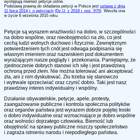
występują również petycje ustne.
Podstawą prawną do składania petycji w Polsce jest
ustawa z dnia
11 lipca 2014 r. o petycjach
(Dz.U. z 2018 r. poz. 870)
. Weszła ona
w życie 6 września 2015 roku.
Petycje są wyrazem wrażliwości na dobro, w szczególności
na dobro wspólne, oraz nieobojętności na zło, co jest
cechą ludzi wolnych duchowo i fizycznie. Zewnętrznym
potwierdzeniem tych cnót jest odwaga podpisania się
własnym imieniem oraz nazwiskiem pod dokumentem
wyrażającym nasze poglądy i przekonania. Pamiętajmy, że
zjednoczenie dobrych stanowi ich siłę i jest prawdziwą
ochroną przed złem. Nie można tolerować ani akceptować
zła, ani z nim dyskutować. Złu trzeba się stanowczo
i wytrwale sprzeciwiać oraz czynić dobro. Taki jest nasz
prawdziwy interes indywidualny i wspólny.
Działanie obywatelskie, petycje, apele, protesty,
zaangażowanie publiczne i kontrola społeczna polityków
oraz organów państwa jest wyrazem dobrze pojętej troski
o dobro indywidualne oraz wzmacniające je dobro wspólne
oraz wolności dojrzałego człowieka. Bierność lub
obojętność na sprawy publiczne niszczy społeczeństwo
i zagraża istnieniu narodu i niepodległego państwa.