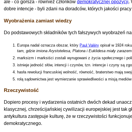
ale - co gorsza - również członków
demokratycznej opozycji
.
dobre intencje - byli zdani na doradców, których jakości prac
Wyobrażenia zamiast wiedzy
Do podstawowych składników tych fałszywych wyobrażeń nal
Europa nadal oznacza obszar, który
Paul Valéry
opisał w 1924 rok
tam, gdzie imiona Arystotelesa, Platona i Euklidesa miały zarazem
marksizm i marksiści zostali wyrugowani z życia społecznego i poli
istnieje jedność słów, intencji i czynów, tzn. intencje i czyny są z
hasła rewolucji francuskiej wolność, równość, braterstwo mają sw
rolą sądownictwa jest wymierzanie sprawiedliwości a misją mediów je
Rzeczywistość
Dopiero procesy i wydarzenia ostatnich dwóch dekad unaoczn
klasycznej, chrześcijańskiej cywilizacji europejskiej jest ta
antykultura zastępuje kulturę, że w rzeczywistości funkcjonu
demokratycznego.