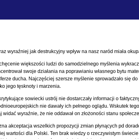
 wyraźniej jak destrukcyjny wpływ na nasz naród miała okupa
iechęcenie większości ludzi do samodzielnego myślenia wykra
oncentrował swoje działania na poprawianiu własnego bytu mat
rze ducha. Najczęściej szersze myślenie sprowadzało się do n
lko jego tęsknoty i marzenia.
rytykujące sowiecki ustrój nie dostarczały informacji o faktyc
odnioeuropejskich nie dawały ich pełnego oglądu. Wskutek te
iaj widać wyraźnie, że nie oddawał on złożoności stanu społecz
yczna akceptacja wszelkich propozycji zmian płynących pd dor
j wartości dla Polski. Ten brak wiedzy o rzeczywistym świecie