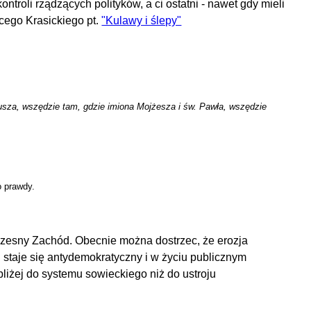
ntroli rządzących polityków, a ci ostatni - nawet gdy mieli
acego Krasickiego pt.
"Kulawy i ślepy"
iusza, wszędzie tam, gdzie imiona Mojżesza i św. Pawła, wszędzie
o prawdy.
łczesny Zachód. Obecnie można dostrzec, że erozja
ód staje się antydemokratyczny i w życiu publicznym
bliżej do systemu sowieckiego niż do ustroju