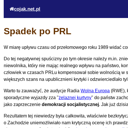
cojak.net.pl
Spadek po PRL
W miarę upływu czasu od przełomowego roku 1989 widać coraz
Do tej negatywnej spuścizny po tym okresie należy m.in. zn
niewolnika, który nie mając realnego wpływu na państwo, k
człowiek w czasach PRLu kompensował sobie wolnością w sfe
większych szans na upublicznieni krytyki i odzwierciedlało ty
Warto tu zauważyć, że audycje Radia
Wolna Europa
(RWE), k
sporadyczne wyjazdy zza "
żelaznej kurtyny
" do państw zach
jako zaprzeczenie
demokracji socjalistycznej
. Jak już dzis
Rezultatem tej niewiedzy była całkowita, właściwie bezkryt
o Zachodzie uniemożliwiało nam krytyczną ocenę ich prawdzie