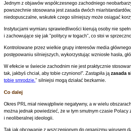
Jednym z objawów współczesnego zachodniego neobarbarzyńs
powszechnie stosowana jest zasada dwóch miar/standardów, z
niedopusczalne, wskutek czego silniejszy może osiągać korzy
Instytucjami wymiaru sprawiedliwości kierują osoby nie spe
i zachowujące się jak "politycy w togach", co stoi w sprzecz
Kontrolowane przez wielkie grupy interesów media głównego n
postępowaniu silniejszych, wykorzystując wzniosłe hasła, gł
W efekcie w świecie zachodnim nie jest praktycznie stosow
tak, jakbyś chciał, aby tobie czyniono!
. Zastąpiła ją
zasada s
tobie smrodzie.
" silniejsi mogą działać bezkarnie.
Co dalej
Okres PRL miał niewątpliwie negatywny, a w wielu obszarach 
można jednak powiedzieć, że w tym smutnym czasie Polacy z
i neoliberalnej ideologii.
Tak jak obcowanie z wszczepionym do organizmu wirusem daj