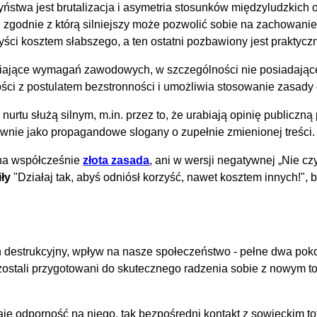
twa jest brutalizacja i asymetria stosunków międzyludzkich 
godnie z którą silniejszy może pozwolić sobie na zachowanie,
ści kosztem słabszego, a ten ostatni pozbawiony jest praktyczn
łniające wymagań zawodowych, w szczególności nie posiadające 
ności z postulatem bezstronności i umożliwia stosowanie zasady
urtu służą silnym, m.in. przez to, że urabiają opinię publiczn
ównie jako propagandowe slogany o zupełnie zmienionej treści.
ana współcześnie
złota zasada
, ani w wersji negatywnej
Nie cz
iły
"Działaj tak, abyś odniósł korzyść, nawet kosztem innych!",
destrukcyjny, wpływ na nasze społeczeństwo - pełne dwa pokolen
ostali przygotowani do skutecznego radzenia sobie z nowym to
e odporność na niego, tak bezpośredni kontakt z sowieckim t