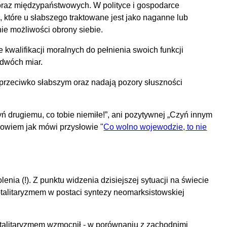
oraz międzypaństwowych. W polityce i gospodarce
 które u słabszego traktowane jest jako naganne lub
ie możliwości obrony siebie.
kwalifikacji moralnych do pełnienia swoich funkcji
 dwóch miar.
ą przeciwko słabszym oraz nadają pozory słuszności
yń drugiemu, co tobie niemiłe!
, ani pozytywnej
Czyń innym
 bowiem jak mówi przysłowie "
Co wolno wojewodzie, to nie
ia (!). Z punktu widzenia dzisiejszej sytuacji na świecie
talitaryzmem w postaci syntezy neomarksistowskiej
otalitaryzmem wzmocnił - w porównaniu z zachodnimi