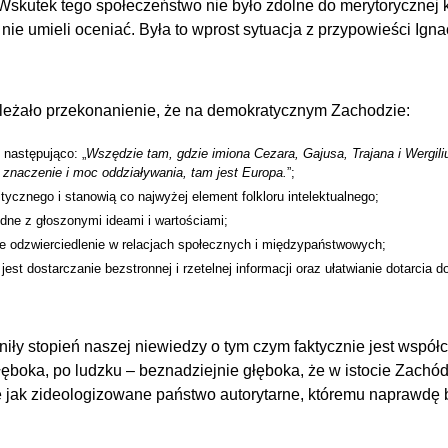
 Wskutek tego społeczeństwo nie było zdolne do merytorycznej ko
y nie umieli oceniać. Była to wprost sytuacja z przypowieści Ign
eżało przekonanienie, że na demokratycznym Zachodzie:
u następująco:
Wszędzie tam, gdzie imiona Cezara, Gajusa, Trajana i Wergil
 znaczenie i moc oddziaływania, tam jest Europa.
;
tycznego i stanowią co najwyżej element folkloru intelektualnego;
godne z głoszonymi ideami i wartościami;
oje odzwierciedlenie w relacjach społecznych i międzypaństwowych;
st dostarczanie bezstronnej i rzetelnej informacji oraz ułatwianie dotarcia d
iły stopień naszej niewiedzy o tym czym faktycznie jest wspó
k głęboka, po ludzku – beznadziejnie głęboka, że w istocie Zach
je jak zideologizowane państwo autorytarne, któremu naprawdę 