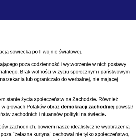
cja sowiecka po II wojnie światowej.
czającego poza codzienność i wytworzenie w nich postawy
erialnego. Brak wolności w życiu społecznym i państwowym
arzekania lub ograniczało do werbalnej, nie mającej
znym stanie życia społeczeństw na Zachodzie. Również
go w głowach Polaków obraz
demokracji zachodniej
powstał
eństw zachodnich i niuansów polityki na świecie.
adców zachodnich, bowiem nasze idealistyczne wyobrażenia
 poza "żelazna kurtyną" cechował nie tylko społeczeństwo,