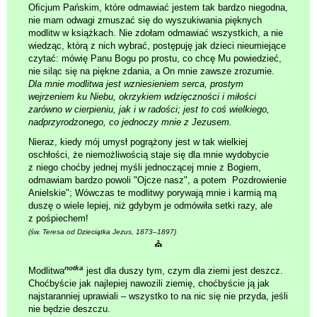
Oﬁcjum Pańskim, które odmawiać jestem tak bardzo niegodna,
nie mam odwagi zmuszać się do wyszukiwania pięknych
modlitw w książkach. Nie zdołam odmawiać wszystkich, a nie
wiedząc, którą z nich wybrać, postępuję jak dzieci nieumiejące
czytać: mówię Panu Bogu po prostu, co chcę Mu powiedzieć,
nie siląc się na piękne zdania, a On mnie zawsze zrozumie.
Dla mnie modlitwa jest wzniesieniem serca, prostym
wejrzeniem ku Niebu, okrzykiem wdzięczności i miłości
zarówno w cierpieniu, jak i w radości; jest to coś wielkiego,
nadprzyrodzonego, co jednoczy mnie z Jezusem.
Nieraz, kiedy mój umysł pogrążony jest w tak wielkiej
oschłości, że niemożliwością staje się dla mnie wydobycie
z niego choćby jednej myśli jednoczącej mnie z Bogiem,
odmawiam bardzo powoli "Ojcze nasz", a potem Pozdrowienie
Anielskie"; Wówczas te modlitwy porywają mnie i karmią mą
duszę o wiele lepiej, niż gdybym je odmówiła setki razy, ale
z pośpiechem!
{
św. Teresa od Dzieciątka Jezus
, 1873–1897}
⛪
notka
Modlitwa
jest dla duszy tym, czym dla ziemi jest deszcz.
Choćbyście jak najlepiej nawozili ziemię, choćbyście ją jak
najstaranniej uprawiali – wszystko to na nic się nie przyda, jeśli
nie będzie deszczu.