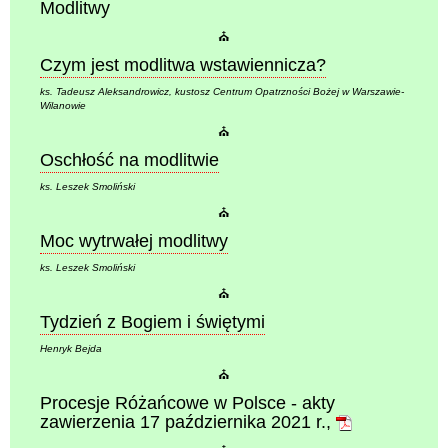
Modlitwy
⛪
Czym jest modlitwa wstawiennicza?
ks. Tadeusz Aleksandrowicz, kustosz Centrum Opatrzności Bożej w Warszawie-
Wilanowie
⛪
Oschłość na modlitwie
ks. Leszek Smoliński
⛪
Moc wytrwałej modlitwy
ks. Leszek Smoliński
⛪
Tydzień z Bogiem i świętymi
Henryk Bejda
⛪
Procesje Różańcowe w Polsce - akty
zawierzenia 17 października 2021 r.
,