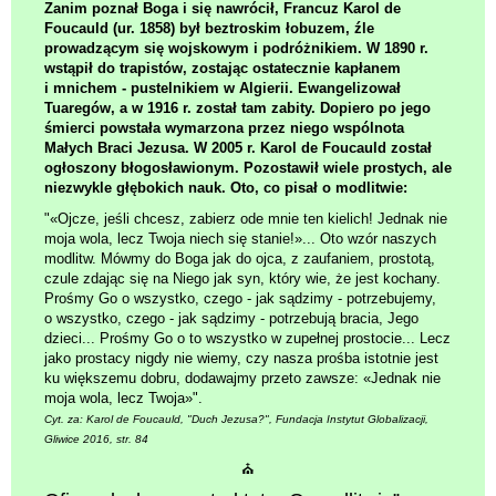
Zanim poznał Boga i się nawrócił, Francuz Karol de
Foucauld (ur. 1858) był beztroskim łobuzem, źle
prowadzącym się wojskowym i podróżnikiem. W 1890 r.
wstąpił do trapistów, zostając ostatecznie kapłanem
i mnichem - pustelnikiem w Algierii. Ewangelizował
Tuaregów, a w 1916 r. został tam zabity. Dopiero po jego
śmierci powstała wymarzona przez niego wspólnota
Małych Braci Jezusa. W 2005 r. Karol de Foucauld został
ogłoszony błogosławionym. Pozostawił wiele prostych, ale
niezwykle głębokich nauk. Oto, co pisał o modlitwie:
"«Ojcze, jeśli chcesz, zabierz ode mnie ten kielich! Jednak nie
moja wola, lecz Twoja niech się stanie!»... Oto wzór naszych
modlitw. Mówmy do Boga jak do ojca, z zaufaniem, prostotą,
czule zdając się na Niego jak syn, który wie, że jest kochany.
Prośmy Go o wszystko, czego - jak sądzimy - potrzebujemy,
o wszystko, czego - jak sądzimy - potrzebują bracia, Jego
dzieci... Prośmy Go o to wszystko w zupełnej prostocie... Lecz
jako prostacy nigdy nie wiemy, czy nasza prośba istotnie jest
ku większemu dobru, dodawajmy przeto zawsze: «Jednak nie
moja wola, lecz Twoja»".
Cyt. za: Karol de Foucauld, "Duch Jezusa?", Fundacja Instytut Globalizacji,
Gliwice 2016, str. 84
⛪